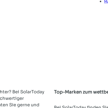
M
hter? Bei SolarToday
Top-Marken zum wettbe
ochwertiger
aten Sie gerne und
Bei SolarToday finden S