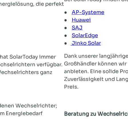
ergielösung, die perfekt
●
AP-Systeme
●
Huawei
●
SAJ
●
SolarEdge
●
Jinko Solar
Dank unserer langjährige
hat SolarToday immer
Großhändler können wir 
hselrichtern verfügbar.
anbieten. Eine solide Pr
 Wechselrichters ganz
Zuverlässigkeit und Lan
Preis.
denen Wechselrichter;
em Energiebedarf
Beratung zu Wechselric