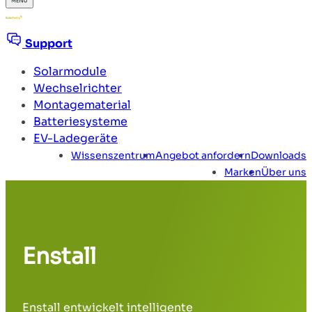
Support
Solarmodule
Wechselrichter
Montagematerial
Batteriesysteme
EV-Ladegeräte
Wissenszentrum
Angebot anfordern
Downloads
Marken
Über uns
Enstall
Enstall
entwickelt intelligente