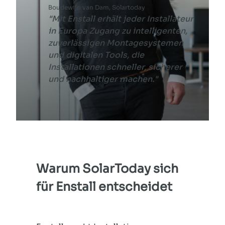
Boudewijn van Dam, Solartoday
"Mit Enstall erhält jeder Installateur
in Europa Zugang zu intelligenten,
zuverlässigen Montagesystemen
und digitalen Tools, die
Installationen schneller, sicherer
und nachhaltiger machen."
Warum SolarToday sich
für
Enstall
entscheidet